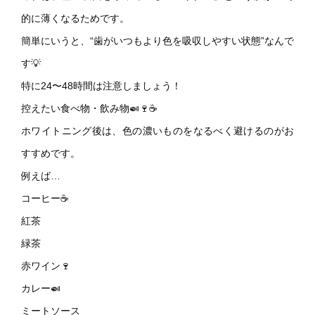
的に薄くなるためです。
簡単にいうと、“歯がいつもより色を吸収しやすい状態”なんで
す💡
特に24〜48時間は注意しましょう！
控えたい食べ物・飲み物🍛🍷☕
ホワイトニング後は、色の濃いものをなるべく避けるのがお
すすめです。
例えば…
コーヒー☕
紅茶
緑茶
赤ワイン🍷
カレー🍛
ミートソース