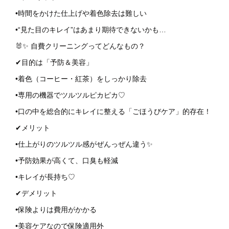
•時間をかけた仕上げや着色除去は難しい
•“見た目のキレイ”はあまり期待できないかも…
🐰✨ 自費クリーニングってどんなもの？
✔目的は「予防＆美容」
•着色（コーヒー・紅茶）をしっかり除去
•専用の機器でツルツルピカピカ♡
•口の中を総合的にキレイに整える「ごほうびケア」的存在！
✔メリット
•仕上がりのツルツル感がぜんっぜん違う✨
•予防効果が高くて、口臭も軽減
•キレイが長持ち♡
✔デメリット
•保険よりは費用がかかる
•美容ケアなので保険適用外