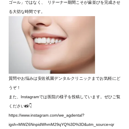
ゴール」ではなく、 リテーナー期間こそが歯並びを完成させ
る大切な時間です。
質問やお悩みは安佐祇園デンタルクリニックまでお気軽にど
うぞ！​
また、Instagramでは医院の様子を投稿しています。ぜひご覧
ください📸👇​
https://www.instagram.com/we_agdental?
igsh=MWZ6NnpidWhmM29qYQ%3D%3D&utm_source=qr​