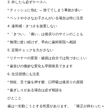
3. 外したら必ずケースへ
* ティッシュに包む → 捨ててしまう事故が多い
* ペットや小さなお子さんがいる場合は特に注意
4. 違和感・きつさを放置しない
* 「きつい」「痛い」は後戻りのサインのことも
* 無理に使い続けず、早めに歯科医院へ相談
5. 定期チェックを欠かさない
* リテーナーの変形・破損は自分では気づきにくい
* 歯並びの微妙な変化も早期発見できます
6. 生活習慣にも注意
* 頬杖、舌で歯を押す癖、口呼吸は後戻りの原因
* 歯ぎしりがある場合は必ず相談を
ひとこと
歯は一生動こうとする性質があります。 「矯正が終わった＝