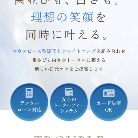
理想の笑顔
を
お気軽にお問い合わせください
同時に叶える
。
24時間お電話受付中
082
874
1184
-
-
マウスピース型矯正
と
ホワイトニング
を組み合わせ
歯並びと白さをトータルに整える
新しい口元ケアをご提案します
WEB予約
LINE相談