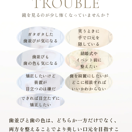
TROUBLE
鏡を見るのが少し怖くなっていませんか？
笑うときに
ガタガタした
手で口元を
歯並びが気になる
隠している
結婚式や
歯並びも
イベント前に
歯の色も気になる
整えたい
矯正したいけど
歯を綺麗にしたいが
装置が
どこに相談すれば
目立つのは嫌だ
いいかわからない
できれば目立たずに
矯正したい
歯並びと歯の色は、どちらか一方だけでなく、
両方を整えることでより美しい口元を目指すこ