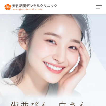
こんなお悩みありませんか？
当院の歯を綺麗にする治療
当院が選ばれる理由
1年後の選択
治療内容の特徴
症例紹介
料金のご案内
歯並びも
白さも
、
。