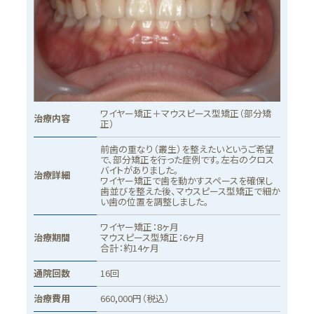
ワイヤー矯正＋マウスピース型矯正（部分矯
治療
治療内容
正）
うご
治療
前歯の重なり（叢生）を整えたいというご希望
で、部分矯正を行った症例です。左右のクロス
バイトがありました。
治療
治療詳細
ワイヤー矯正で歯を動かすスペースを確保し
歯並びを整えた後、マウスピース型矯正で細か
通院
い歯の位置を調整しました。
治療
ワイヤー矯正：8ヶ月
治療期間
マウスピース型矯正：6ヶ月
合計：約14ヶ月
こと
歯肉
歯周
通院回数
16回
装置
能性
リス
治療費用
660,000円（税込）