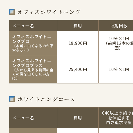
オフィスホワイトニング
メニュー名
費用
照射回数
オフィスホワイトニ
10分×1回
ングプロ
19,900円
（前歯12本の
（本当に白くなるのか不
囲）
安な方に）
オフィスホワイトニ
ングプロプラス
25,400円
10分×1回
（人から見える範囲の全
ての歯を白くしたい方
に）
ホワイトニングコース
040以上の歯の
メニュー名
費用
を保証する
白さ追求制度